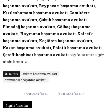
boşanma avukatı
,
Beypazarı boşanma avukatı
,
Kızılcahamam boşanma avukatı
,
Çamlıdere
boşanma avukatı
,
Çubuk boşanma avukatı
,
Elmadağ boşanma avukatı
,
Gölbaşı boşanma
avukatı
,
Haymana boşanma avukatı
,
Kalecik
boşanma avukatı
,
Keçiören boşanma avukatı
,
Kazan boşanma avukatı
,
Polatlı boşanma avukatı
,
Şereflikoçhisar boşanma avukatı
sayfalarımıza göz
atabilirsiniz.
ankara boşanma avukatı
Etiketler
Yenimahalle boşanma avukatı
Yazı
« Önceki Yazı
Sonraki Yazı »
gezinmesi
İlgili Yazılar