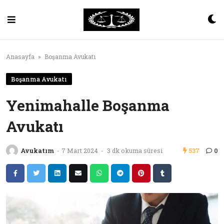
Skip
to
content
Anasayfa
»
Boşanma Avukatı
Boşanma Avukatı
Yenimahalle Boşanma
Avukatı
Avukatım
-
7 Mart 2024
-
3 dk okuma süresi
537
0