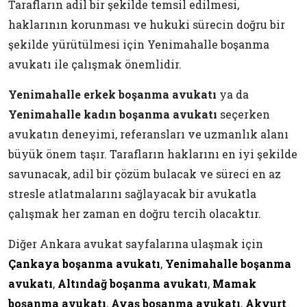
Tarafların adil bir şekilde temsil edilmesi,
haklarının korunması ve hukuki sürecin doğru bir
şekilde yürütülmesi için Yenimahalle boşanma
avukatı ile çalışmak önemlidir.
Yenimahalle erkek boşanma avukatı
ya da
Yenimahalle kadın boşanma avukatı
seçerken
avukatın deneyimi, referansları ve uzmanlık alanı
büyük önem taşır. Tarafların haklarını en iyi şekilde
savunacak, adil bir çözüm bulacak ve süreci en az
stresle atlatmalarını sağlayacak bir avukatla
çalışmak her zaman en doğru tercih olacaktır.
Diğer Ankara avukat sayfalarına ulaşmak için
Çankaya boşanma avukatı
,
Yenimahalle boşanma
avukatı
,
Altındağ boşanma avukatı
,
Mamak
boşanma avukatı
,
Ayaş boşanma avukatı
,
Akyurt