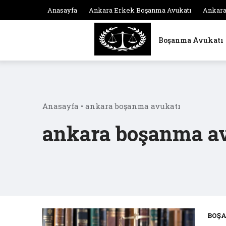
Skip
Anasayfa
Ankara Erkek Boşanma Avukatı
Ankara
to
content
Boşanma Avukatı
Anasayfa
•
ankara boşanma avukatı
ankara boşanma a
BOŞ