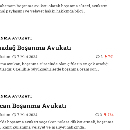
cahamam boşanma avukatı olarak boşanma süreci, avukatın
 mal paylaşımı ve velayet hakkı hakkında bilgi…
ANMA AVUKATI
madağ Boşanma Avukatı
katım
7 Mart 2024
2
791
ma avukatı, boşanma sürecinde olan çiftlerin en çok aradığı
tlardır. Özellikle büyükşehirlerde boşanma oranı son…
ANMA AVUKATI
can Boşanma Avukatı
katım
7 Mart 2024
3
764
n’da boşanma avukatı seçerken nelere dikkat etmeli, boşanma
i, kanıt kullanımı, velayet ve maliyet hakkında…