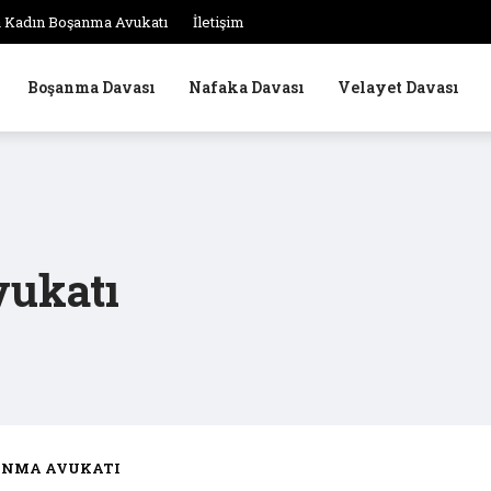
 Kadın Boşanma Avukatı
İletişim
Boşanma Davası
Nafaka Davası
Velayet Davası
vukatı
ANMA AVUKATI