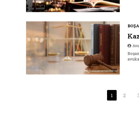
BOŞ
Ka
Avu
Boşan
avukat
Yazı
1
2
sayfalandırması