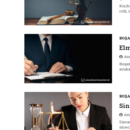
Kızıl
rolü,
BOŞ
El
Avu
Boşan
avuka
BOŞ
Sin
Avu
Sinca
sürec