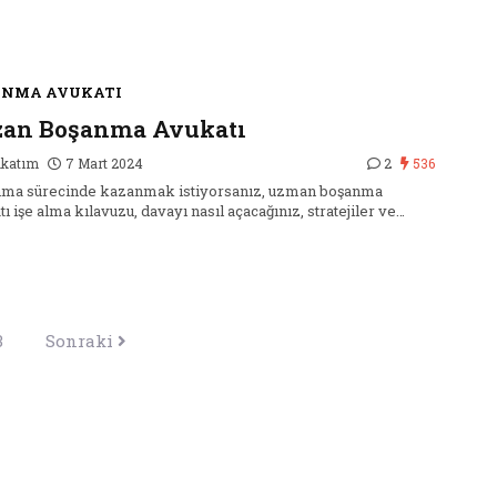
ANMA AVUKATI
zan Boşanma Avukatı
katım
7 Mart 2024
2
536
ma sürecinde kazanmak istiyorsanız, uzman boşanma
ı işe alma kılavuzu, davayı nasıl açacağınız, stratejiler ve…
3
Sonraki