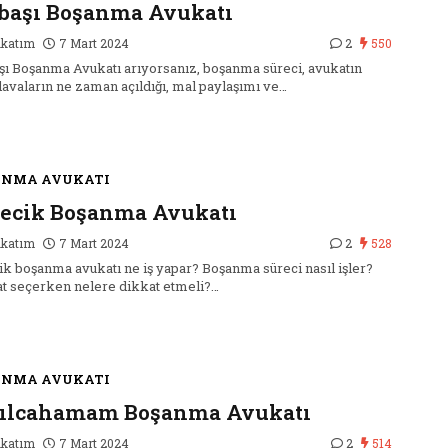
başı Boşanma Avukatı
katım
7 Mart 2024
2
550
şı Boşanma Avukatı arıyorsanız, boşanma süreci, avukatın
 davaların ne zaman açıldığı, mal paylaşımı ve…
ANMA AVUKATI
ecik Boşanma Avukatı
katım
7 Mart 2024
2
528
ik boşanma avukatı ne iş yapar? Boşanma süreci nasıl işler?
t seçerken nelere dikkat etmeli?…
ANMA AVUKATI
zılcahamam Boşanma Avukatı
katım
7 Mart 2024
2
514