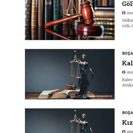
Göl
Avu
Gölba
rolü,
BOŞ
Kal
Avu
Kalec
Avuka
BOŞ
Kı
Avu