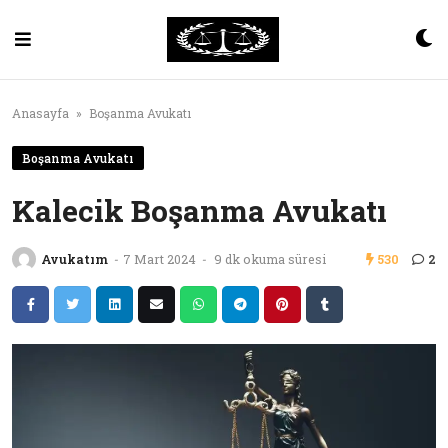
Skip
to
content
Anasayfa
»
Boşanma Avukatı
Boşanma Avukatı
Kalecik Boşanma Avukatı
Avukatım
-
7 Mart 2024
-
9 dk okuma süresi
530
2