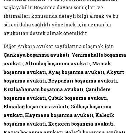
sağlayabilir. Boşanma davası sonuçları ve
ihtimalleri konusunda detaylı bilgi almak ve bu
süreci daha sağlıklı yönetmek için uzman bir
avukattan destek almak önemlidir.
Diğer Ankara avukat sayfalarına ulaşmak için
Çankaya boşanma avukatı
,
Yenimahalle boşanma
avukatı
,
Altındağ boşanma avukatı
,
Mamak
boşanma avukatı
,
Ayaş boşanma avukatı
,
Akyurt
boşanma avukatı
,
Beypazarı boşanma avukatı
,
Kızılcahamam boşanma avukatı
,
Çamlıdere
boşanma avukatı
,
Çubuk boşanma avukatı
,
Elmadağ boşanma avukatı
,
Gölbaşı boşanma
avukatı
,
Haymana boşanma avukatı
,
Kalecik
boşanma avukatı
,
Keçiören boşanma avukatı
,
Kazan boşanma avukatı
,
Polatlı boşanma avukatı
,