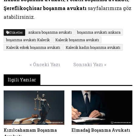
Şereflikoçhisar boşanma avukatı
sayfalarımıza göz
atabilirsiniz.
ankara boşanma avukatı
boşanma avukatı ankara
Etiketler
boşanma avukatı Kalecik
Kalecik boşanma avukatı
Kalecik erkek boşanma avukatı
Kalecik kadın boşanma avukatı
Yazı
« Önceki Yazı
Sonraki Yazı »
gezinmesi
İlgili Yazılar
Kızılcahamam Boşanma
Elmadağ Boşanma Avukatı