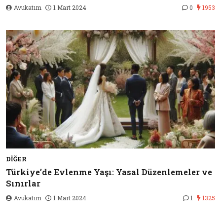
Avukatım
1 Mart 2024
0
1953
DIĞER
Türkiye’de Evlenme Yaşı: Yasal Düzenlemeler ve
Sınırlar
Avukatım
1 Mart 2024
1
1325