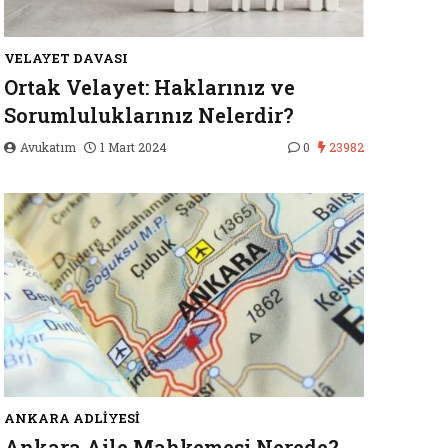
VELAYET DAVASI
Ortak Velayet: Haklarınız ve
Sorumluluklarınız Nelerdir?
Avukatım
1 Mart 2024
0
23982
ANKARA ADLIYESI
Ankara Aile Mahkemesi Nerede?