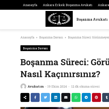
Skip
Anasayfa
Ankara Erkek Boşanma Avukatı
Ankara
to
content
Boşanma Avukatı
Anasayfa
»
Boşanma Davası
»
Boşanma Süreci: Görünmeyen 
Boşanma Davası
Boşanma Süreci: Gö
Nasıl Kaçınırsınız?
Avukatım
-
19 Ekim 2024
-
12 dk okuma süresi