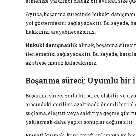
etmenize yardımcı olacak bir avukat, size gü
Ayrıca, boşanma sürecinde hukuki danışmanl
yol göstermesini sağlayacaktır. Bu sayede, ha
hakkınızı arayabileceksiniz.
Hukuki danışmanlık
almak, boşanma sürecind
ilerlemenizi sağlayacaktır. Bu sayede, karşıl
az strese maruz kalacaksınız.
Boşanma süreci: Uyumlu bir il
Boşanma süreci zorlu bir süreç olabilir ve uyum
arasındaki gerilimi azaltmada önemli bir rol
suçlama, eleştiri veya saldırıya geçme gibi tu
yaklaşmak daha yapıcı sonuçlar doğurabilir.
Empati
kurmak, karşı tarafı anlamaya ve his