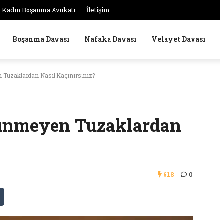
 Kadın Boşanma Avukatı
İletişim
Boşanma Davası
Nafaka Davası
Velayet Davası
Tuzaklardan Nasıl Kaçınırsınız?
rünmeyen Tuzaklardan
618
0