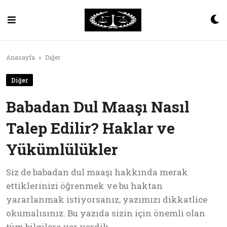
Skip
to
content
Anasayfa
»
Diğer
Diğer
Babadan Dul Maaşı Nasıl
Talep Edilir? Haklar ve
Yükümlülükler
Siz de babadan dul maaşı hakkında merak
ettiklerinizi öğrenmek ve bu haktan
yararlanmak istiyorsanız, yazımızı dikkatlice
okumalısınız. Bu yazıda sizin için önemli olan
tüm bilgilere yer verdik.