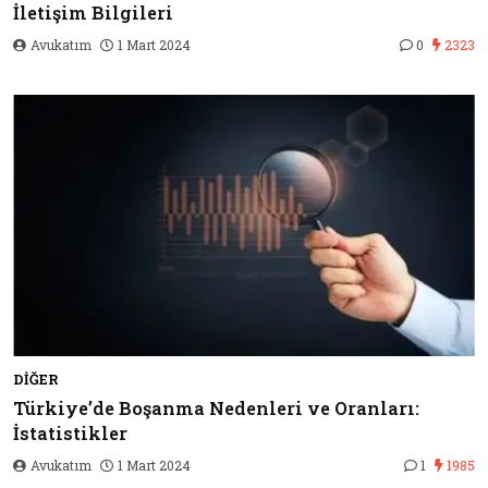
İletişim Bilgileri
Avukatım
1 Mart 2024
0
2323
DIĞER
Türkiye’de Boşanma Nedenleri ve Oranları:
İstatistikler
Avukatım
1 Mart 2024
1
1985