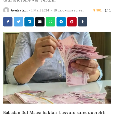
Avukatım
-
1 Mart 2024
-
19 dk okuma süresi
501
1
Babadan Dul Maaşı hakları, başvuru süreci, gerekli